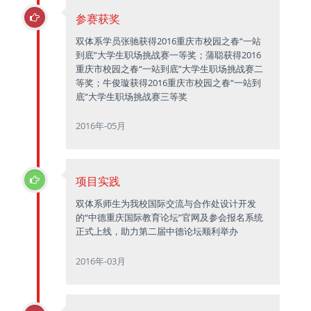
参赛获奖
双体系学员张驰获得2016重庆市校园之春“一站
到底”大学生职场挑战赛一等奖；蒲聪获得2016
重庆市校园之春“一站到底”大学生职场挑战赛二
等奖；牛俊璇获得2016重庆市校园之春“一站到
底”大学生职场挑战赛三等奖
2016年-05月
项目实践
双体系师生为我校国际交流与合作处设计开发
的“中德重庆国际教育论坛”官网及参会报名系统
正式上线，助力第二届中德论坛顺利举办
2016年-03月