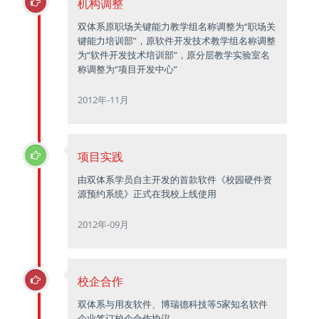
机构调整
双体系原职场关键能力教学组名称调整为“职场关
键能力培训部”，原软件开发技术教学组名称调整
为“软件开发技术培训部”，原分层教学实验室名
称调整为“项目开发中心”
2012年-11月
项目实践
由双体系学员自主开发的首款软件《校园硬件资
源预约系统》正式在我校上线使用
2012年-09月
校企合作
双体系与用友软件、博瑞德科技等5家知名软件
企业签订校企合作协议