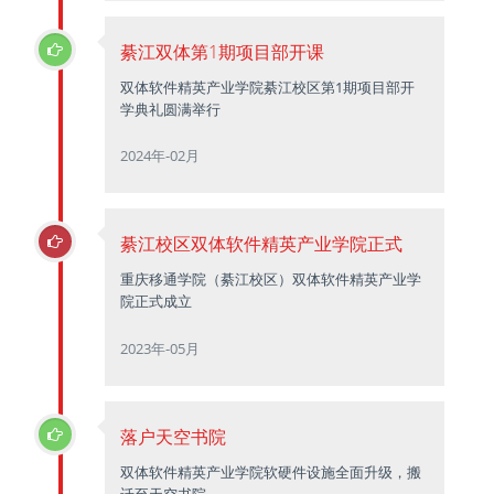
綦江双体第1期项目部开课
双体软件精英产业学院綦江校区第1期项目部开
学典礼圆满举行
2024年-02月
綦江校区双体软件精英产业学院正式
重庆移通学院（綦江校区）双体软件精英产业学
院正式成立
2023年-05月
落户天空书院
双体软件精英产业学院软硬件设施全面升级，搬