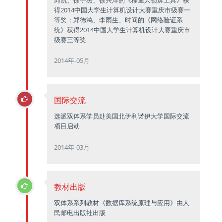
得2014中国大学生计算机设计大赛重庆市级赛一
等奖；郑德鸿、李雨生、时间的《网络验证系
统》获得2014中国大学生计算机设计大赛重庆市
级赛三等奖
2014年-05月
国际交流
选派双体系学员赴美国北伊利诺伊大学国际交流
项目启动
2014年-03月
教材出版
双体系系列教材《数据库系统原理与应用》由人
民邮电出版社出版