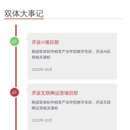
双体大事记
开设AI项目部
根据双体软件精英产业学院教学安排，开设AI应
用相关课程
2025年-09月
开设互联网运营项目部
根据双体软件精英产业学院教学安排，开设互联
网运营相关课程
2025年-03月