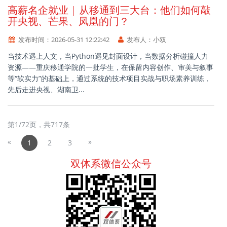
高薪名企就业 | 从移通到三大台：他们如何敲
开央视、芒果、凤凰的门？
发布时间：
2026-05-31 12:22:42
发布人：
小双
当技术遇上人文，当Python遇见封面设计，当数据分析碰撞人力
资源——重庆移通学院的一批学生，在保留内容创作、审美与叙事
等“软实力”的基础上，通过系统的技术项目实战与职场素养训练，
先后走进央视、湖南卫...
第
1
/
72
页，共
717
条
«
»
1
2
3
双体系微信公众号