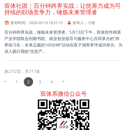
双体社团 | 百分钟跨界实战：让统筹力成为可
持续的职场竞争力，锤炼未来管理者
发布时间：
2026-05-16 16:21:15
发布人：
小双
百分钟跨界实战，锤炼未来管理者。5月13日下午，双体软件精英
产业学院联合别都书院、就业创业指导与服务中心共同承办的“跨
界练习生：未来总裁的100分钟”活动在双子湖旁草坪成功举办。为
深入践行我校“信息产...
第
2
/
72
页，共
717
条
«
»
1
2
3
4
双体系微信公众号