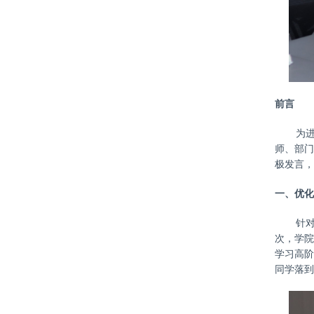
前言
为
师、部门
极发言，
一、优化
针
次，学院
学习高阶
同学落到