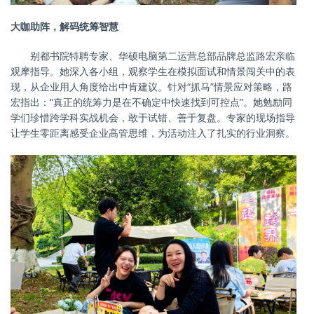
大咖助阵，解码统筹智慧
别都书院特聘专家、华硕电脑第二运营总部品牌总监路宏亲临
观摩指导。她深入各小组，观察学生在模拟面试和情景闯关中的表
现，从企业用人角度给出中肯建议。针对
“抓马”情景应对策略，路
宏指出：“真正的统筹力是在不确定中快速找到可控点”。她勉励同
学们珍惜跨学科实战机会，敢于试错、善于复盘。专家的现场指导
让学生零距离感受企业高管思维，为活动注入了扎实的行业洞察。