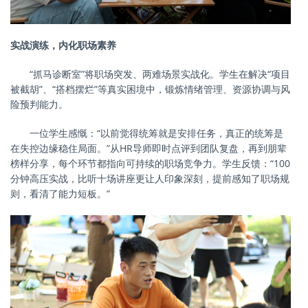
实战演练，内化职场素养
“抓马诊断室”将职场突发、两难场景实战化。学生在解决“项目
被截胡”、“搭档摆烂”等真实困境中，锻炼情绪管理、资源协调与风
险预判能力。
一位学生感慨：
“以前觉得统筹就是安排任务，真正的统筹是
在失控边缘稳住局面。”从HR导师即时点评到团队复盘，再到朋辈
榜样分享，每个环节都指向可持续的职场竞争力。学生反馈：“100
分钟高压实战，比听十场讲座更让人印象深刻，提前感知了职场规
则，看清了能力短板。”