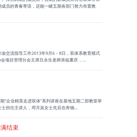
期成员的青春寄语，还能一睹五期各部门努力布置教
交流指导工作2013年9月6－8日，双体系教育模式
会项目管理分会主席吕永生老师亲临重庆，...
第十期“企业精英走进双体”系列讲座在基地五期二部教室举
士担任主讲人，邓月岚女士先后在奔驰...
圆满结束