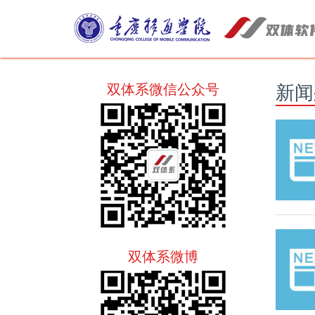
新闻
双体系微信公众号
双体系微博