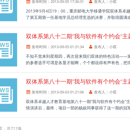
发布时间：
2013-09-05 17:36:31
发布人：
小双
2013年9月4日19：00，重庆邮电大学移通学院双体系卓
了第五期第一任基地学员总经理竞选的决赛，并取得圆满成
双体系第八十二期”我与软件有个约会“
发布时间：
2013-09-05 01:31:34
发布人：
小双
不知不觉来到星期四，再次迎来我们双体的特色活动——第
的参赛选手可谓是各显才能啊，个个都说得有声有色，把现
双体系第八十一期”我与软件有个约会“
发布时间：
2013-09-03 01:21:06
发布人：
小双
双体系卓越人才教育基地第八十一期“我与软件有个约会”
情演讲后，最终，项目一部的杨娱同事获得了这一期的冠军
页，共
717
条