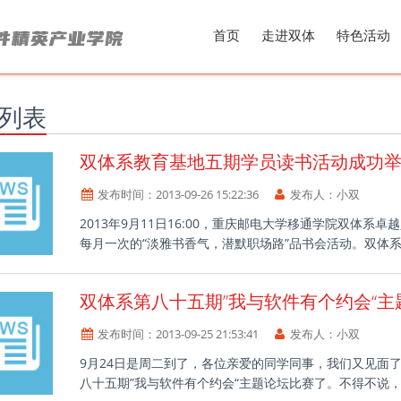
首页
走进双体
特色活动
列表
双体系教育基地五期学员读书活动成功
发布时间：
2013-09-26 15:22:36
发布人：
小双
2013年9月11日16:00，重庆邮电大学移通学院双体系
每月一次的“淡雅书香气，潜默职场路”品书会活动。双体系
双体系第八十五期”我与软件有个约会“
发布时间：
2013-09-25 21:53:41
发布人：
小双
9月24日是周二到了，各位亲爱的同学同事，我们又见面
八十五期”我与软件有个约会“主题论坛比赛了。不得不说，