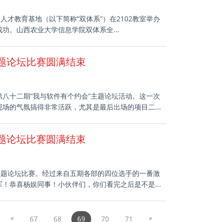
越人才教育基地（以下简称“双体系”）在2102教室举办
功。山西农业大学信息学院双体系全...
主题论坛比赛圆满结束
八十二期“我与软件有个约会”主题论坛活动。这一次
场的气氛搞得非常活跃，尤其是最后出场的项目二...
主题论坛比赛圆满结束
主题论坛比赛。经过来自五期各部的四位选手的一番激
！恭喜杨娱同事！小伙伴们，你们看完之后是不是...
«
»
67
68
69
70
71